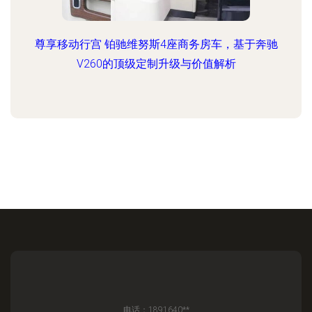
尊享移动行宫 铂驰维努斯4座商务房车，基于奔驰
V260的顶级定制升级与价值解析
电话：1891640**