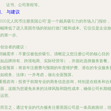
证书、公司章程等。
四、 与建议
4000元人民币注册英国公司”是一个颇具吸引力的市场入门报价
大幅降低了进入英国市场的初始行政门槛和成本。它仅仅是企业
程的第一步。
给创业者的建议
：
明确需求
：不要仅被低价吸引。清晰定义您注册公司的核心目的
（如品牌持有、跨境电商、实际经营等），并据此选择服务套餐
全面预算
：将首年注册费与预期的年度维护费、潜在的专业服务
（如税务、法律）一并考虑，做出全面预算。
重视咨询
：投资于前期专业的商务信息咨询，特别是在税务和合
方面，这能为您避免未来的法律风险和隐性成本，确保公司长期
定运营。
总而言之，通过专业的代办服务注册英国公司是一条高效路径，