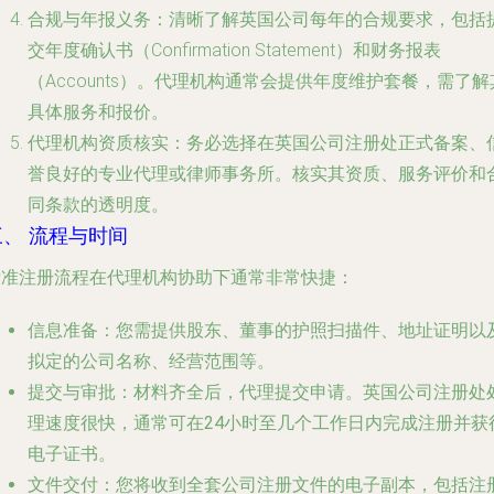
合规与年报义务
：清晰了解英国公司每年的合规要求，包括
交年度确认书（Confirmation Statement）和财务报表
（Accounts）。代理机构通常会提供年度维护套餐，需了解
具体服务和报价。
代理机构资质核实
：务必选择在英国公司注册处正式备案、
誉良好的专业代理或律师事务所。核实其资质、服务评价和
同条款的透明度。
三、 流程与时间
标准注册流程在代理机构协助下通常非常快捷：
信息准备
：您需提供股东、董事的护照扫描件、地址证明以
拟定的公司名称、经营范围等。
提交与审批
：材料齐全后，代理提交申请。英国公司注册处
理速度很快，通常可在
24小时至几个工作日内
完成注册并获
电子证书。
文件交付
：您将收到全套公司注册文件的电子副本，包括注